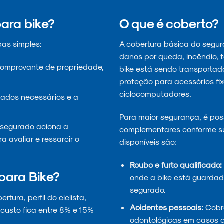
ara bike?
O que é coberto?
pas simples:
A cobertura básica do seguro
danos por queda, incêndio, 
comprovante de propriedade,
bike está sendo transportada 
proteção para acessórios fix
ciclocomputadores.
ados necessários e a
Para maior segurança, é poss
o segurado aciona a
complementares conforme s
 avaliar e ressarcir o
disponíveis são:
Roubo e furto qualificado:
para Bike?
onde a bike está guardada
segurado.
tura, perfil do ciclista,
Acidentes pessoais:
Cobre
 custo fica entre 8% e 15%
odontológicas em casos d