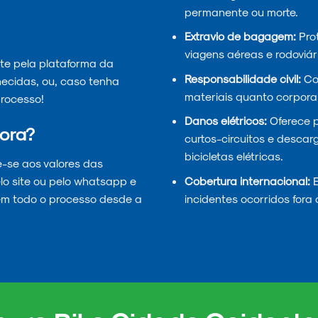
permanente ou morte.
Extravio de bagagem:
Prot
viagens aéreas e rodoviár
te pela plataforma da
Responsabilidade civil:
Cob
necidas, ou, caso tenha
materiais quanto corporai
rocesso!
Danos elétricos:
Oferece 
ora?
curtos-circuitos e descar
bicicletas elétricas.
e-se aos valores das
Cobertura internacional:
E
lo site ou pelo whatsapp e
incidentes ocorridos fora 
em todo o processo desde a