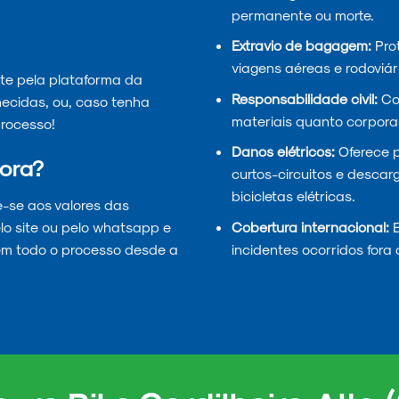
permanente ou morte.
Extravio de bagagem:
Prot
viagens aéreas e rodoviár
te pela plataforma da
Responsabilidade civil:
Cob
necidas, ou, caso tenha
materiais quanto corporai
rocesso!
Danos elétricos:
Oferece 
ora?
curtos-circuitos e descar
bicicletas elétricas.
e-se aos valores das
Cobertura internacional:
E
lo site ou pelo whatsapp e
incidentes ocorridos fora 
em todo o processo desde a