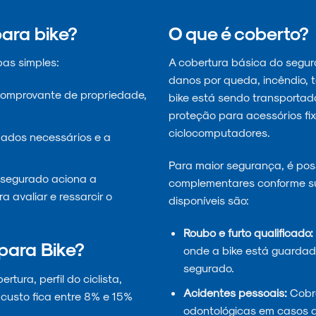
ara bike?
O que é coberto?
pas simples:
A cobertura básica do seguro
danos por queda, incêndio, 
comprovante de propriedade,
bike está sendo transportada 
proteção para acessórios fix
ciclocomputadores.
ados necessários e a
Para maior segurança, é poss
o segurado aciona a
complementares conforme s
 avaliar e ressarcir o
disponíveis são:
Roubo e furto qualificado:
para Bike?
onde a bike está guardada
segurado.
tura, perfil do ciclista,
Acidentes pessoais:
Cobre
 custo fica entre 8% e 15%
odontológicas em casos d