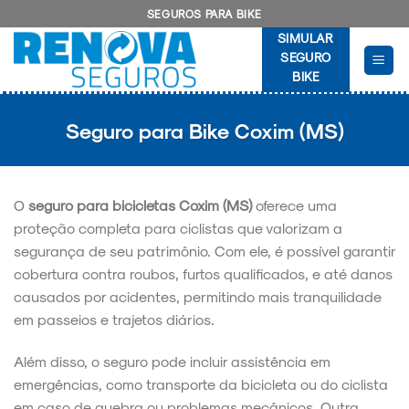
Skip
SEGUROS PARA BIKE
to
SIMULAR
content
SEGURO
BIKE
Seguro para Bike Coxim (MS)
O
seguro para bicicletas Coxim (MS)
oferece uma
proteção completa para ciclistas que valorizam a
segurança de seu patrimônio. Com ele, é possível garantir
cobertura contra roubos, furtos qualificados, e até danos
causados por acidentes, permitindo mais tranquilidade
em passeios e trajetos diários.
Além disso, o seguro pode incluir assistência em
emergências, como transporte da bicicleta ou do ciclista
em caso de quebra ou problemas mecânicos. Outra