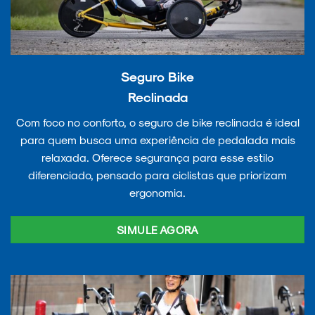
Seguro Bike
Reclinada
Com foco no conforto, o seguro de bike reclinada é ideal
para quem busca uma experiência de pedalada mais
relaxada. Oferece segurança para esse estilo
diferenciado, pensado para ciclistas que priorizam
ergonomia.
SIMULE AGORA