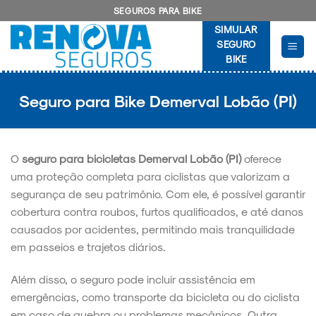
Skip
SEGUROS PARA BIKE
to
SIMULAR
content
SEGURO
BIKE
Seguro para Bike Demerval Lobão (PI)
O
seguro para bicicletas Demerval Lobão (PI)
oferece
uma proteção completa para ciclistas que valorizam a
segurança de seu patrimônio. Com ele, é possível garantir
cobertura contra roubos, furtos qualificados, e até danos
causados por acidentes, permitindo mais tranquilidade
em passeios e trajetos diários.
Além disso, o seguro pode incluir assistência em
emergências, como transporte da bicicleta ou do ciclista
em caso de quebra ou problemas mecânicos. Outra