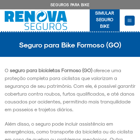
Skip
SEGUROS PARA BIKE
to
SIMULAR
content
SEGURO
BIKE
Seguro para Bike Formoso (GO)
O
seguro para bicicletas Formoso (GO)
oferece uma
proteção completa para ciclistas que valorizam a
segurança de seu patrimônio. Com ele, é possível garantir
cobertura contra roubos, furtos qualificados, e até danos
causados por acidentes, permitindo mais tranquilidade
em passeios e trajetos diários.
Além disso, o seguro pode incluir assistência em
emergências, como transporte da bicicleta ou do ciclista
em caso de quebra ou problemas mecânicos. Outra