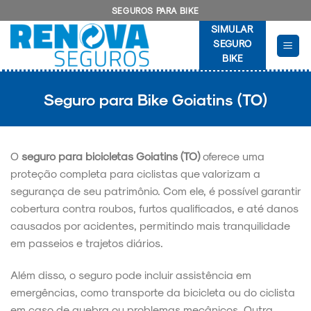
Skip
SEGUROS PARA BIKE
to
SIMULAR
content
SEGURO
BIKE
Seguro para Bike Goiatins (TO)
O
seguro para bicicletas Goiatins (TO)
oferece uma
proteção completa para ciclistas que valorizam a
segurança de seu patrimônio. Com ele, é possível garantir
cobertura contra roubos, furtos qualificados, e até danos
causados por acidentes, permitindo mais tranquilidade
em passeios e trajetos diários.
Além disso, o seguro pode incluir assistência em
emergências, como transporte da bicicleta ou do ciclista
em caso de quebra ou problemas mecânicos. Outra