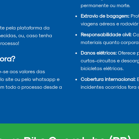
permanente ou morte.
Extravio de bagagem:
Prot
viagens aéreas e rodoviár
te pela plataforma da
Responsabilidade civil:
Cob
necidas, ou, caso tenha
materiais quanto corporai
rocesso!
Danos elétricos:
Oferece 
ora?
curtos-circuitos e descar
bicicletas elétricas.
e-se aos valores das
Cobertura internacional:
E
lo site ou pelo whatsapp e
incidentes ocorridos fora 
em todo o processo desde a