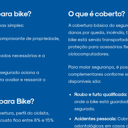
ara bike?
O que é coberto?
pas simples:
A cobertura básica do seguro
danos por queda, incêndio, 
comprovante de propriedade,
bike está sendo transportada 
proteção para acessórios fix
ciclocomputadores.
ados necessários e a
Para maior segurança, é poss
o segurado aciona a
complementares conforme s
 avaliar e ressarcir o
disponíveis são:
Roubo e furto qualificado:
para Bike?
onde a bike está guardada
segurado.
tura, perfil do ciclista,
Acidentes pessoais:
Cobre
 custo fica entre 8% e 15%
odontológicas em casos d