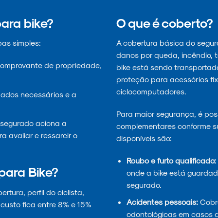
ara bike?
O que é coberto?
pas simples:
A cobertura básica do seguro
danos por queda, incêndio, 
comprovante de propriedade,
bike está sendo transportada 
proteção para acessórios fix
ciclocomputadores.
ados necessários e a
Para maior segurança, é poss
o segurado aciona a
complementares conforme s
 avaliar e ressarcir o
disponíveis são:
Roubo e furto qualificado:
para Bike?
onde a bike está guardada
segurado.
tura, perfil do ciclista,
Acidentes pessoais:
Cobre
 custo fica entre 8% e 15%
odontológicas em casos d