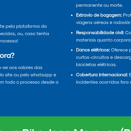
permanente ou morte.
Extravio de bagagem:
Prot
viagens aéreas e rodoviár
te pela plataforma da
Responsabilidade civil:
Cob
necidas, ou, caso tenha
materiais quanto corporai
rocesso!
Danos elétricos:
Oferece 
ora?
curtos-circuitos e descar
bicicletas elétricas.
e-se aos valores das
Cobertura internacional:
E
lo site ou pelo whatsapp e
incidentes ocorridos fora 
em todo o processo desde a