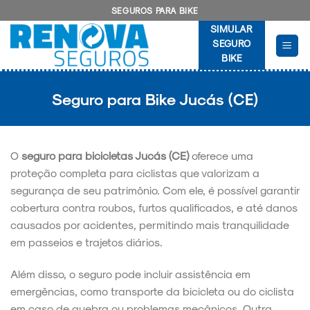
Skip
SEGUROS PARA BIKE
to
SIMULAR
content
SEGURO
BIKE
Seguro para Bike Jucás (CE)
O
seguro para bicicletas Jucás (CE)
oferece uma
proteção completa para ciclistas que valorizam a
segurança de seu patrimônio. Com ele, é possível garantir
cobertura contra roubos, furtos qualificados, e até danos
causados por acidentes, permitindo mais tranquilidade
em passeios e trajetos diários.
Além disso, o seguro pode incluir assistência em
emergências, como transporte da bicicleta ou do ciclista
em caso de quebra ou problemas mecânicos. Outra