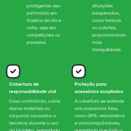
protegendo seu
situações
patrimônio em
inesperadas,
trajetos de ida e
como tombos
volta, seja em
ou colisões,
competições ou
proporcionando
passeios.
mais
tranquilidade.
Cobertura de
Proteção para
responsabilidade civil
acessórios acoplados
Caso contratado, cobre
A cobertura se estende
danos materiais ou
aos acessórios fixos,
corporais causados a
como GPS, velocímetros
terceiros durante o uso
e ciclocomputadores,
da bicicleta, garantindo
garantindo que todo o