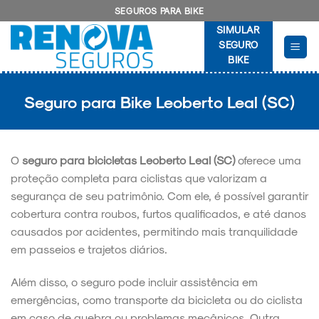
Skip
SEGUROS PARA BIKE
to
SIMULAR
content
SEGURO
BIKE
Seguro para Bike Leoberto Leal (SC)
O
seguro para bicicletas Leoberto Leal (SC)
oferece uma
proteção completa para ciclistas que valorizam a
segurança de seu patrimônio. Com ele, é possível garantir
cobertura contra roubos, furtos qualificados, e até danos
causados por acidentes, permitindo mais tranquilidade
em passeios e trajetos diários.
Além disso, o seguro pode incluir assistência em
emergências, como transporte da bicicleta ou do ciclista
em caso de quebra ou problemas mecânicos. Outra