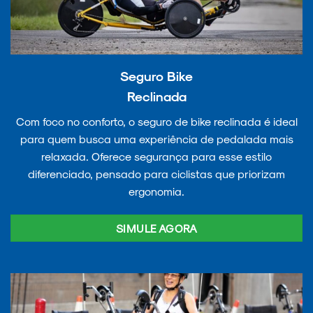
Seguro Bike
Reclinada
Com foco no conforto, o seguro de bike reclinada é ideal
para quem busca uma experiência de pedalada mais
relaxada. Oferece segurança para esse estilo
diferenciado, pensado para ciclistas que priorizam
ergonomia.
SIMULE AGORA