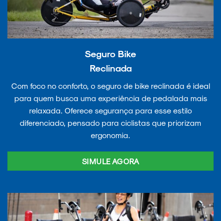
Seguro Bike
Reclinada
Com foco no conforto, o seguro de bike reclinada é ideal
para quem busca uma experiência de pedalada mais
relaxada. Oferece segurança para esse estilo
diferenciado, pensado para ciclistas que priorizam
ergonomia.
SIMULE AGORA