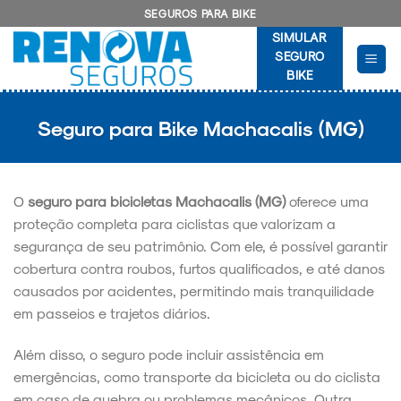
Skip
SEGUROS PARA BIKE
to
SIMULAR
content
SEGURO
BIKE
Seguro para Bike Machacalis (MG)
O
seguro para bicicletas Machacalis (MG)
oferece uma
proteção completa para ciclistas que valorizam a
segurança de seu patrimônio. Com ele, é possível garantir
cobertura contra roubos, furtos qualificados, e até danos
causados por acidentes, permitindo mais tranquilidade
em passeios e trajetos diários.
Além disso, o seguro pode incluir assistência em
emergências, como transporte da bicicleta ou do ciclista
em caso de quebra ou problemas mecânicos. Outra