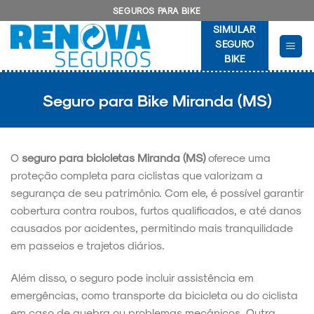
Skip
SEGUROS PARA BIKE
to
SIMULAR
content
SEGURO
BIKE
Seguro para Bike Miranda (MS)
O
seguro para bicicletas Miranda (MS)
oferece uma
proteção completa para ciclistas que valorizam a
segurança de seu patrimônio. Com ele, é possível garantir
cobertura contra roubos, furtos qualificados, e até danos
causados por acidentes, permitindo mais tranquilidade
em passeios e trajetos diários.
Além disso, o seguro pode incluir assistência em
emergências, como transporte da bicicleta ou do ciclista
em caso de quebra ou problemas mecânicos. Outra