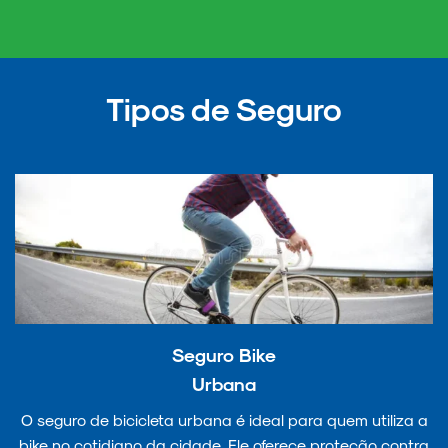
Tipos de Seguro
Seguro Bike
Urbana
O seguro de bicicleta urbana é ideal para quem utiliza a
bike no cotidiano da cidade. Ele oferece proteção contra