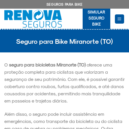
Skip
SEGUROS PARA BIKE
to
SIMULAR
content
SEGURO
BIKE
Seguro para Bike Miranorte (TO)
O
seguro para bicicletas Miranorte (TO)
oferece uma
proteção completa para ciclistas que valorizam a
segurança de seu patrimônio. Com ele, é possível garantir
cobertura contra roubos, furtos qualificados, e até danos
causados por acidentes, permitindo mais tranquilidade
em passeios e trajetos diários.
Além disso, o seguro pode incluir assistência em
emergências, como transporte da bicicleta ou do ciclista
em caso de quebra ou problemas mecânicos. Outra