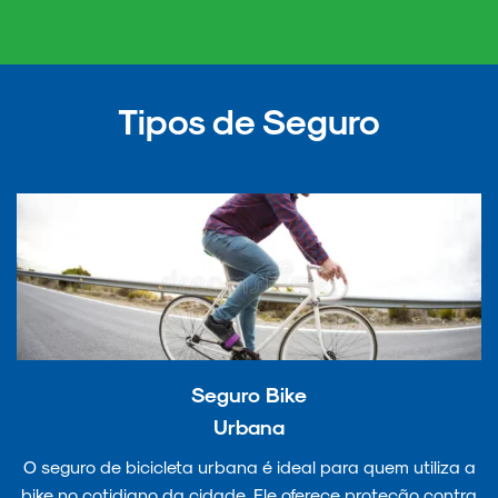
Tipos de Seguro
Seguro Bike
Urbana
O seguro de bicicleta urbana é ideal para quem utiliza a
bike no cotidiano da cidade. Ele oferece proteção contra