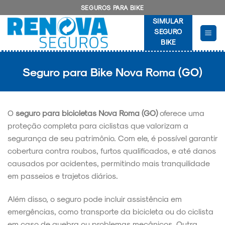
Skip
SEGUROS PARA BIKE
to
SIMULAR
content
SEGURO
BIKE
Seguro para Bike Nova Roma (GO)
O
seguro para bicicletas Nova Roma (GO)
oferece uma
proteção completa para ciclistas que valorizam a
segurança de seu patrimônio. Com ele, é possível garantir
cobertura contra roubos, furtos qualificados, e até danos
causados por acidentes, permitindo mais tranquilidade
em passeios e trajetos diários.
Além disso, o seguro pode incluir assistência em
emergências, como transporte da bicicleta ou do ciclista
em caso de quebra ou problemas mecânicos. Outra