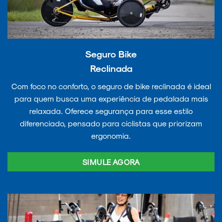
Seguro Bike
Reclinada
Com foco no conforto, o seguro de bike reclinada é ideal
para quem busca uma experiência de pedalada mais
relaxada. Oferece segurança para esse estilo
diferenciado, pensado para ciclistas que priorizam
ergonomia.
SIMULE AGORA