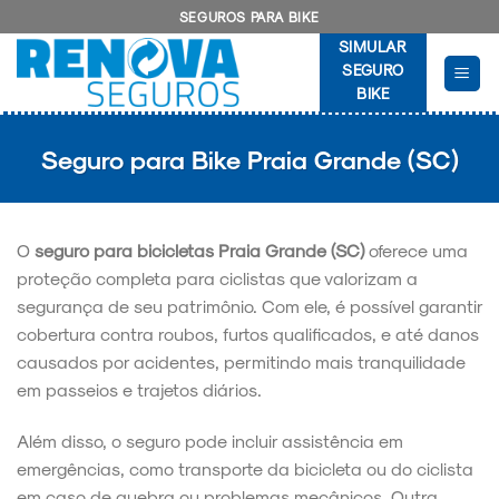
Skip
SEGUROS PARA BIKE
to
SIMULAR
content
SEGURO
BIKE
Seguro para Bike Praia Grande (SC)
O
seguro para bicicletas Praia Grande (SC)
oferece uma
proteção completa para ciclistas que valorizam a
segurança de seu patrimônio. Com ele, é possível garantir
cobertura contra roubos, furtos qualificados, e até danos
causados por acidentes, permitindo mais tranquilidade
em passeios e trajetos diários.
Além disso, o seguro pode incluir assistência em
emergências, como transporte da bicicleta ou do ciclista
em caso de quebra ou problemas mecânicos. Outra