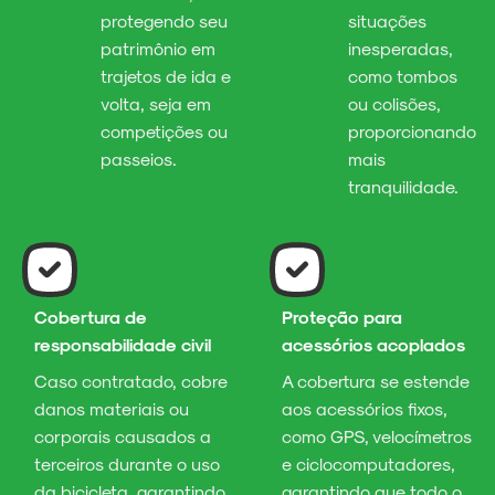
protegendo seu
situações
patrimônio em
inesperadas,
trajetos de ida e
como tombos
volta, seja em
ou colisões,
competições ou
proporcionando
passeios.
mais
tranquilidade.
Cobertura de
Proteção para
responsabilidade civil
acessórios acoplados
Caso contratado, cobre
A cobertura se estende
danos materiais ou
aos acessórios fixos,
corporais causados a
como GPS, velocímetros
terceiros durante o uso
e ciclocomputadores,
da bicicleta, garantindo
garantindo que todo o