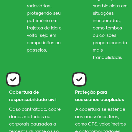
rodoviárias,
sua bicicleta em
protegendo seu
situações
patrimônio em
inesperadas,
trajetos de ida e
como tombos
volta, seja em
ou colisões,
competições ou
proporcionando
passeios.
mais
tranquilidade.
Cobertura de
Proteção para
responsabilidade civil
acessórios acoplados
Caso contratado, cobre
A cobertura se estende
danos materiais ou
aos acessórios fixos,
corporais causados a
como GPS, velocímetros
terceiros durante o uso
e ciclocomputadores,