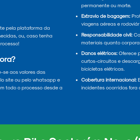
permanente ou morte.
Extravio de bagagem:
Prot
viagens aéreas e rodoviár
te pela plataforma da
Responsabilidade civil:
Cob
necidas, ou, caso tenha
materiais quanto corporai
rocesso!
Danos elétricos:
Oferece 
ora?
curtos-circuitos e descar
bicicletas elétricas.
e-se aos valores das
Cobertura internacional:
E
lo site ou pelo whatsapp e
incidentes ocorridos fora 
em todo o processo desde a