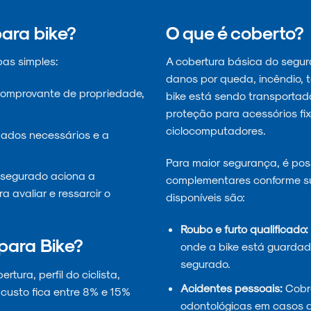
ara bike?
O que é coberto?
pas simples:
A cobertura básica do seguro
danos por queda, incêndio, 
comprovante de propriedade,
bike está sendo transportada 
proteção para acessórios fix
ciclocomputadores.
ados necessários e a
Para maior segurança, é poss
o segurado aciona a
complementares conforme s
 avaliar e ressarcir o
disponíveis são:
Roubo e furto qualificado:
para Bike?
onde a bike está guardada
segurado.
tura, perfil do ciclista,
Acidentes pessoais:
Cobre
 custo fica entre 8% e 15%
odontológicas em casos d